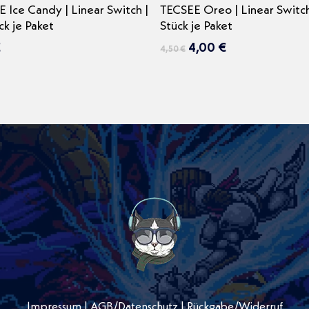
In den Warenkorb
In den Warenkorb
 Ice Candy | Linear Switch |
TECSEE Oreo | Linear Switch
ck je Paket
Stück je Paket
Ursprünglicher
Aktueller
€
4,00
€
4,50
€
Preis
Preis
war:
ist:
4,50 €
4,00 €.
Impressum
|
AGB
/
Datenschutz
|
Rückgabe/Widerruf