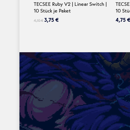
In den Warenkorb
TECSEE Ruby V2 | Linear Switch |
TECSEE
10 Stück je Paket
10 Stü
Ursprünglicher
Aktueller
3,75
€
4,75
4,10
€
Preis
Preis
war:
ist:
4,10 €
3,75 €.