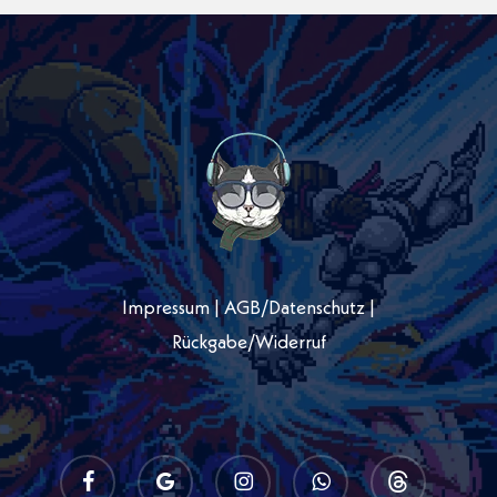
Impressum
|
AGB
/
Datenschutz
|
Rückgabe/Widerruf
facebook
google-
instagram
whatsapp
threads
plus