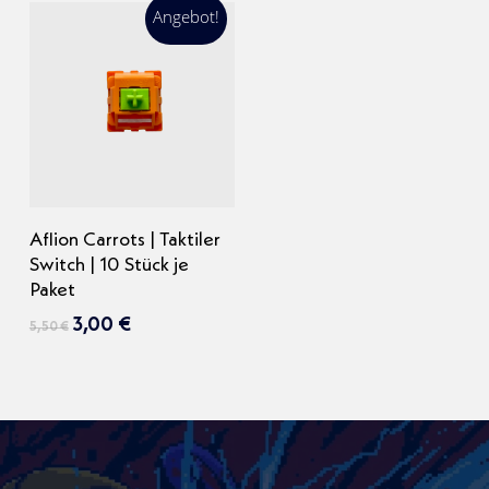
Angebot!
Weiterlesen
Aflion Carrots | Taktiler
Switch | 10 Stück je
Paket
Ursprünglicher
Aktueller
3,00
€
5,50
€
Preis
Preis
war:
ist:
5,50 €
3,00 €.