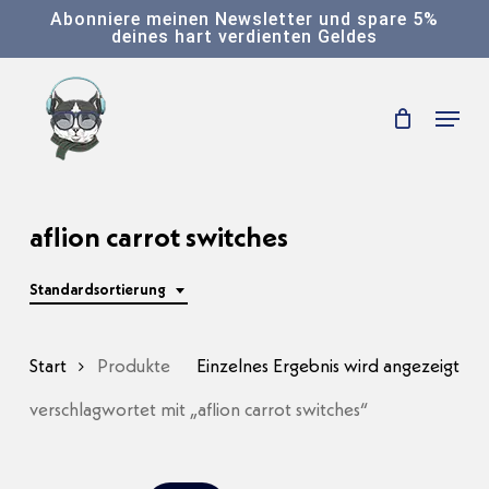
Skip
Abonniere meinen Newsletter und spare 5%
deines hart verdienten Geldes
to
main
Menu
content
aflion carrot switches
Standardsortierung
Start
Produkte
Einzelnes Ergebnis wird angezeigt
verschlagwortet mit „aflion carrot switches“