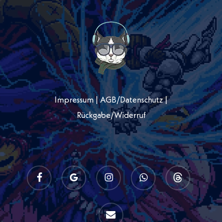
Impressum
|
AGB
/
Datenschutz
|
Rückgabe/Widerruf
facebook
google-
instagram
whatsapp
threads
plus
email