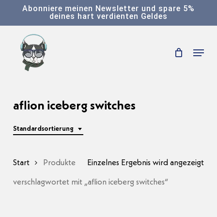
Skip
Abonniere meinen Newsletter und spare 5%
deines hart verdienten Geldes
to
main
Menu
content
aflion iceberg switches
Standardsortierung
Start
Produkte
Einzelnes Ergebnis wird angezeigt
verschlagwortet mit „aflion iceberg switches“