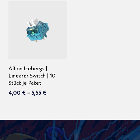
Dieses
Ausführung wählen
Aflion Icebergs |
Produkt
Linearer Switch | 10
Stück je Paket
weist
Preisspanne:
mehrere
4,00
€
–
5,55
€
4,00 €
Varianten
bis
auf.
5,55 €
Die
Optionen