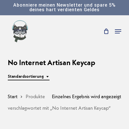
Skip
Abonniere meinen Newsletter und spare 5%
deines hart verdienten Geldes
to
main
Menu
content
No Internet Artisan Keycap
Standardsortierung
Start
Produkte
Einzelnes Ergebnis wird angezeigt
verschlagwortet mit „No Internet Artisan Keycap“