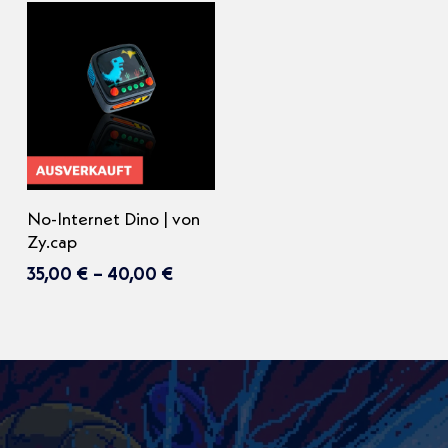
Dieses
Ausführung wählen
No-Internet Dino | von
Produkt
Zy.cap
weist
Preisspanne:
35,00
€
–
40,00
€
35,00 €
mehrere
bis
Varianten
40,00 €
auf.
Die
Optionen