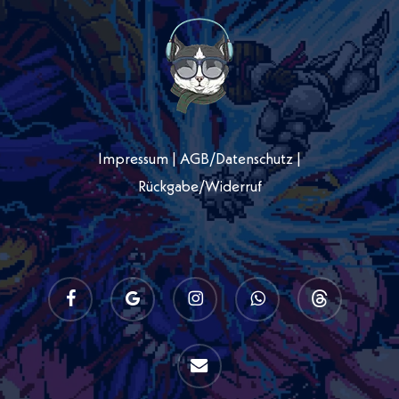
Impressum
|
AGB
/
Datenschutz
|
Rückgabe/Widerruf
facebook
google-
instagram
whatsapp
threads
plus
email