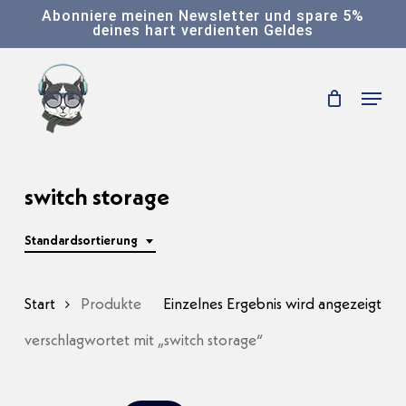
Skip
Abonniere meinen Newsletter und spare 5%
deines hart verdienten Geldes
to
main
Menu
content
switch storage
Standardsortierung
Start
Produkte
Einzelnes Ergebnis wird angezeigt
verschlagwortet mit „switch storage“