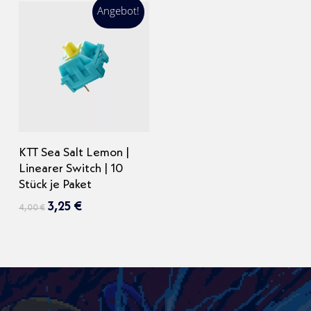
Angebot!
In den Warenkorb
KTT Sea Salt Lemon |
Linearer Switch | 10
Stück je Paket
Ursprünglicher
Aktueller
3,25
€
4,00
€
Preis
Preis
war:
ist:
4,00 €
3,25 €.