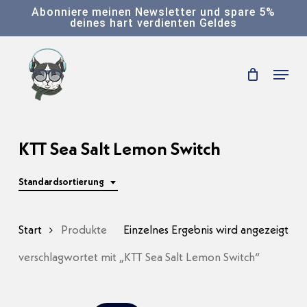
Skip
Abonniere meinen Newsletter und spare 5%
deines hart verdienten Geldes
to
main
Menu
content
KTT Sea Salt Lemon Switch
Standardsortierung
Start
Produkte
Einzelnes Ergebnis wird angezeigt
verschlagwortet mit „KTT Sea Salt Lemon Switch“