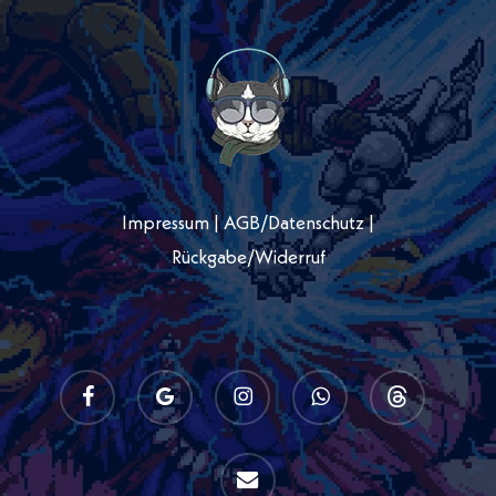
Impressum
|
AGB
/
Datenschutz
|
Rückgabe/Widerruf
facebook
google-
instagram
whatsapp
threads
plus
email