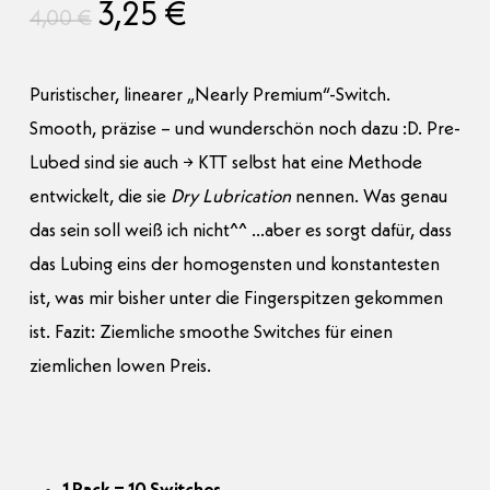
Ursprünglicher
Aktueller
3,25
€
4,00
€
Preis
Preis
war:
ist:
Puristischer, linearer „Nearly Premium“-Switch.
4,00 €
3,25 €.
Smooth, präzise – und wunderschön noch dazu :D. Pre-
Lubed sind sie auch → KTT selbst hat eine Methode
entwickelt, die sie
Dry Lubrication
nennen. Was genau
das sein soll weiß ich nicht^^ …aber es sorgt dafür, dass
das Lubing eins der homogensten und konstantesten
ist, was mir bisher unter die Fingerspitzen gekommen
ist. Fazit: Ziemliche smoothe Switches für einen
ziemlichen lowen Preis.