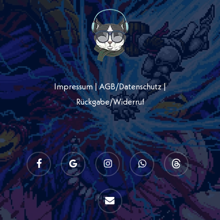
Impressum
|
AGB
/
Datenschutz
|
Rückgabe/Widerruf
facebook
google-
instagram
whatsapp
threads
plus
email