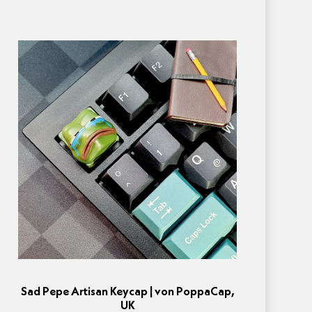
Sad Pepe Artisan Keycap | von PoppaCap,
UK