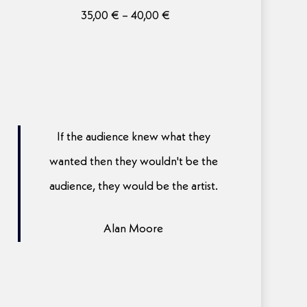
Preisspanne:
35,00
€
–
40,00
€
35,00 €
bis
40,00 €
If the audience knew what they
wanted then they wouldn't be the
audience, they would be the artist.
Alan Moore