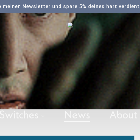
 meinen Newsletter und spare 5% deines hart verdien
Switches
News
About
meines
,
Vernetzt wie Spiderman