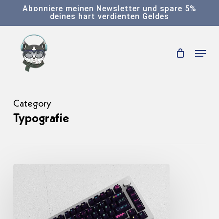
Skip
Abonniere meinen Newsletter und spare 5%
deines hart verdienten Geldes
to
main
Menu
content
Category
Typografie
Über
KIPU