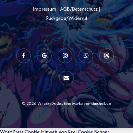
Impressum
|
AGB
/
Datenschutz
|
Rückgabe/Widerruf
facebook
google-
instagram
whatsapp
threads
plus
email
© 2026 WhackyDesks. Eine Marke von chrisheil.de
WordPress Cookie Hinweis von Real Cookie Banner