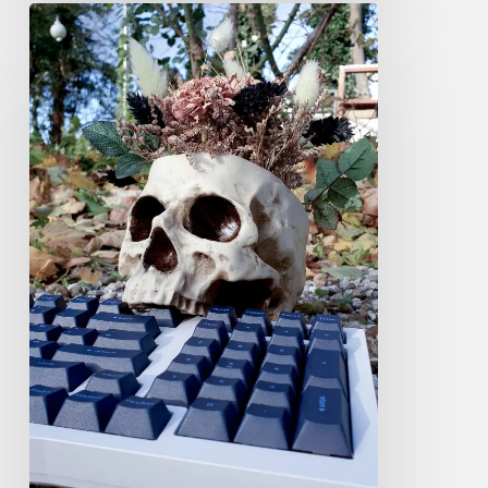
Deine
Meinung
zählt!
Umfrage
für
Set
#3.