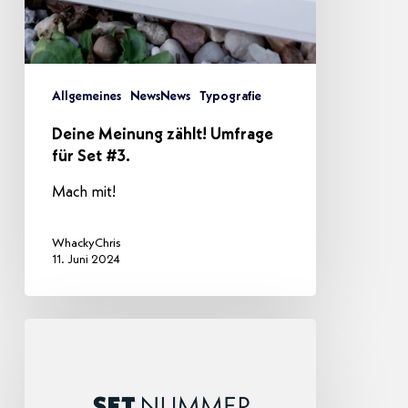
Allgemeines
NewsNews
Typografie
Deine Meinung zählt! Umfrage
für Set #3.
Mach mit!
WhackyChris
11. Juni 2024
Typografie
für
das