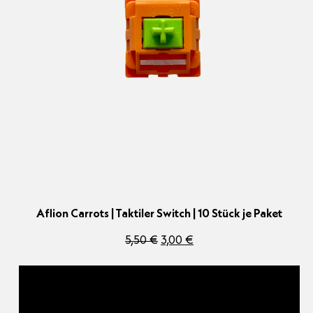
Aflion Carrots | Taktiler Switch | 10 Stück je Paket
Ursprünglicher
Aktueller
5,50
€
3,00
€
Preis
Preis
war:
ist:
5,50 €
3,00 €.