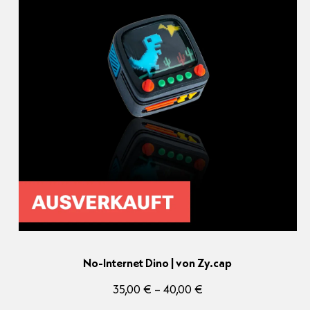
No-Internet Dino | von Zy.cap
Preisspanne:
35,00
€
–
40,00
€