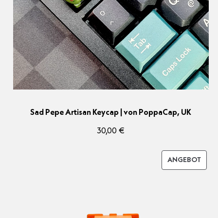
Sad Pepe Artisan Keycap | von PoppaCap, UK
30,00
€
PRO
ANGEBOT
IM
ANG