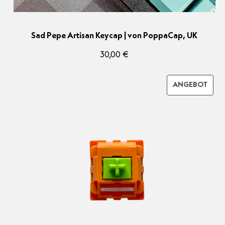
Sad Pepe Artisan Keycap | von PoppaCap, UK
30,00
€
PRO
ANGEBOT
IM
ANG