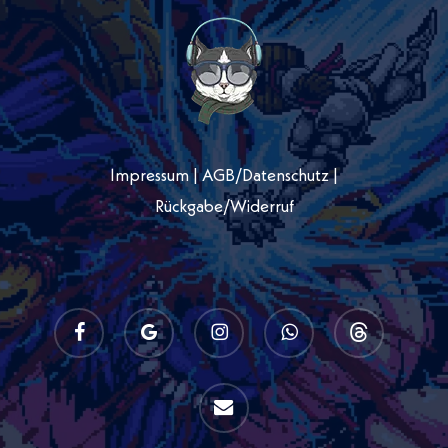
Impressum
|
AGB
/
Datenschutz
|
Rückgabe/Widerruf
facebook
google-
instagram
whatsapp
threads
plus
email