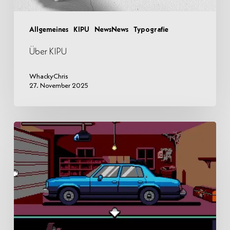
Allgemeines
KIPU
NewsNews
Typografie
Über KIPU
WhackyChris
27. November 2025
Batman,
Huntdown
und
UFO
50
mit
Gruselgame