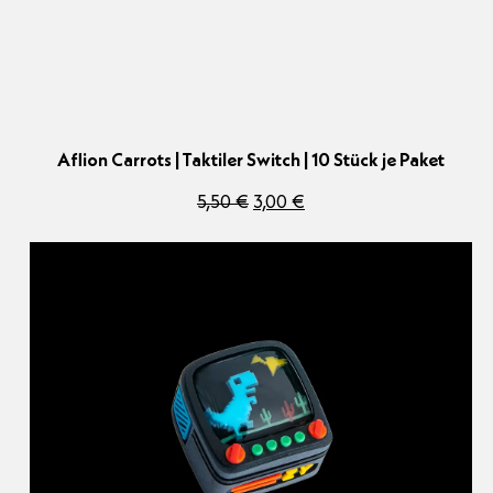
Aflion Carrots | Taktiler Switch | 10 Stück je Paket
Ursprünglicher
Aktueller
5,50
€
3,00
€
Preis
Preis
war:
ist:
5,50 €
3,00 €.