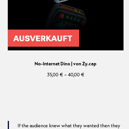
No-Internet Dino | von Zy.cap
Preisspanne:
35,00
€
–
40,00
€
35,00 €
bis
40,00 €
If the audience knew what they wanted then they