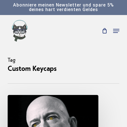
Skip
Abonniere meinen Newsletter und spare 5%
deines hart verdienten Geldes
to
main
Menu
content
Tag
Custom Keycaps
Alles
wird
teurer
–