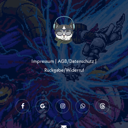
Impressum
|
AGB
/
Datenschutz
|
Rückgabe/Widerruf
facebook
google-
instagram
whatsapp
threads
plus
email