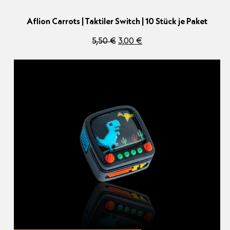
Aflion Carrots | Taktiler Switch | 10 Stück je Paket
Ursprünglicher
Aktueller
5,50
€
3,00
€
Preis
Preis
war:
ist:
5,50 €
3,00 €.