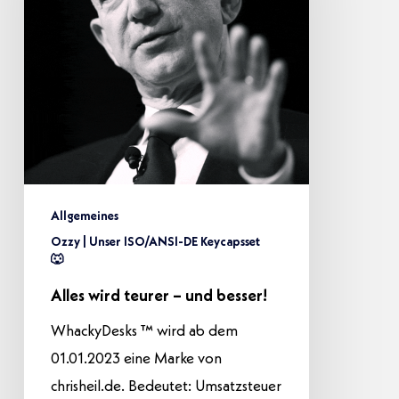
und
besser!
Allgemeines
Ozzy | Unser ISO/ANSI-DE Keycapsset
🐺
Alles wird teurer – und besser!
WhackyDesks ™ wird ab dem
01.01.2023 eine Marke von
chrisheil.de. Bedeutet: Umsatzsteuer